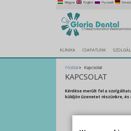
Magyar
English
Русский
Deuts
Стоматология и Имплантоло
KLINIKA
CSAPATUNK
SZOLGÁL
»
Főoldal
Kapcsolat
KAPCSOLAT
Kérdése merült fel a szolgáltat
küldjön üzenetet részünkre, és 