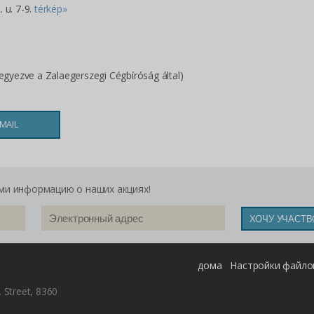
 u. 7-9.
térkép»
gyezve a Zalaegerszegi Cégbíróság által)
s
MAIL
ми информацию о наших акциях!
дома
Настройки файлов
. Street, 8360