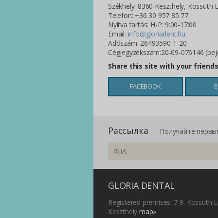
Székhely: 8360 Keszthely, Kossuth L.
Telefon: +36 30 957 85 77
Nyitva tartás: H-P: 9:00-17:00
Email:
info@gloriadent.hu
Adószám: 26493590-1-20
Cégjegyzékszám:20-09-076146 (beje
Share this site with your friend
FACEBOOK
E
Рассылка
Получайте первы
GLORIA DENTAL
Registered premises: 7-9. Kossuth L
Keszthely
map»