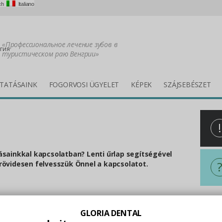
ch
Italiano
«Профессиональное лечение зубов в
гия
туристическом раю Венгрии»
TATÁSAINK
FOGORVOSI ÜGYELET
KÉPEK
SZÁJSEBÉSZET
!
ásainkkal kapcsolatban? Lenti űrlap segítségével
rövidesen felvesszük Önnel a kapcsolatot.
All i
GLORIA DENTAL