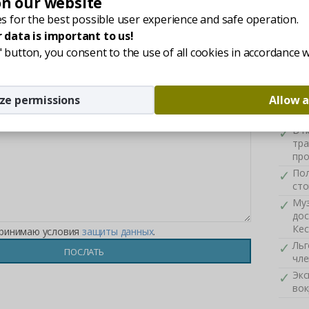
on our website
Nyara
kezel
s for the best possible user experience and safe operation.
Отд
 data is important to us!
леч
ll" button, you consent to the use of all cookies in accordance 
Бес
обс
Кес
ze permissions
Allow a
Пос
оте
В п
тра
про
Пол
сто
Муз
дос
Кес
принимаю условия
защиты данных
.
Льг
чле
Экс
вок