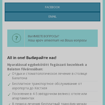
FACEBOOK
EMAIL
?
ВЫ ИМЕЕТЕ ВОПРОСЫ?
Наш врач ответит на Ваши вопросы
All in one! Выбирайте нас!
Nyaralással egybekötött fogászati kezelések a
Balaton fővárosában:
Отдых и стоматологическое лечение в столице
Балатона
Бесплатное транспортное обслуживание от
аэропорта до Кестхея
Поселение в 4-5 звёздочном велнесс отеле или
апартаментах
В период лечения бесплатный трансфер между