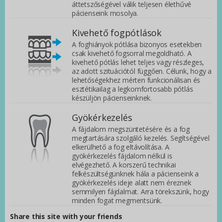
áttetszőségével válik teljesen élethűvé
pácienseink mosolya.
Kivehető fogpótlások
A foghiányok pótlása bizonyos esetekben
csak kivehető fogsorral megoldható. A
kivehető pótlás lehet teljes vagy részleges,
az adott szituációtól függően. Célunk, hogy a
lehetőségekhez mérten funkcionálisan és
esztétikailag a legkomfortosabb pótlás
készüljön pácienseinknek.
Gyökérkezelés
A fájdalom megszüntetésére és a fog
megtartására szolgáló kezelés. Segítségével
elkerülhető a fog eltávolítása. A
gyökérkezelés fájdalom nélkül is
elvégezhető. A korszerű technikai
felkészültségünknek hála a pácienseink a
gyökérkezelés ideje alatt nem éreznek
semmilyen fájdalmat. Arra törekszünk, hogy
minden fogat megmentsünk.
Share this site with your friends