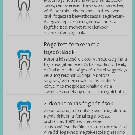
italok, rendszeresen fogyasztott kávé, tea,
vörösbor mind elszínezhetik azt és ezen
csak fogászati beavatkozással segíthetünk.
Az egyik népszerű megoldása ennek a
fogfehérítés, melyet rendelőnkben
rutinszerűen végzünk.
Rögzített fémkerámia
fogpótlások
Korona készítésére akkor van szükség, ha a
fog anyagában jelentős károsodás történik,
ezáltal nem lehetséges töméssel vagy inlay-
vel a fog rekonstrukciója. A korona
segítségével nem csak tartós, stabil és
kényelmes megoldást kínálunk, de a
kivitelezés is néhány nap alatt megoldható.
Zirkonkoronás fogpótlások
Zirkonkorona, a fémallergiások megoldása.
Rendelőnkben a fémallergia okozta
problémák 100%-os mértékben
kiküszöbölésre kerülnek a zirkonkorona által.
A valódi fogakhoz megtévesztésig hasonló