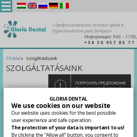
Magyar
English
Русский
Deutsch
Italiano
«Профессиональное лечение зубов в
туристическом раю Венгрии»
Информация: 9:00 – 17:00,
+36 30 957 85 77
»
Főoldal
Szolgáltatásaink
SZOLGÁLTATÁSAINK
!
ПОПРОСИТЬ ПРЕДЛОЖЕНИЕ
Вы получите быстрый и
точный ответ!
GLORIA DENTAL
Célunk, hogy minden nemű fogászati problémának egy
We use cookies on our website
helyen nyújtsunk gyors és fájdalommentes ellátást,
Our website uses cookies for the best possible
ezért klinikánk teljes körű fogászati és arcesztétikai
user experience and safe operation.
szolgáltatást nyújt pácienseinek. Vegye igénybe
The protection of your data is important to us!
szolgáltatásainkat!
By clicking the "Allow all" button, you consent to