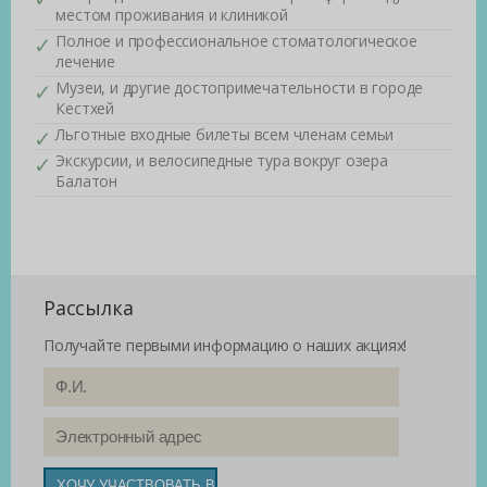
местом проживания и клиникой
Полное и профессиональное стоматологическое
лечение
Музеи, и другие достопримечательности в городе
Кестхей
Льготные входные билеты всем членам семьи
Экскурсии, и велосипедные тура вокруг озера
Балатон
Рассылка
Получайте первыми информацию о наших акциях!