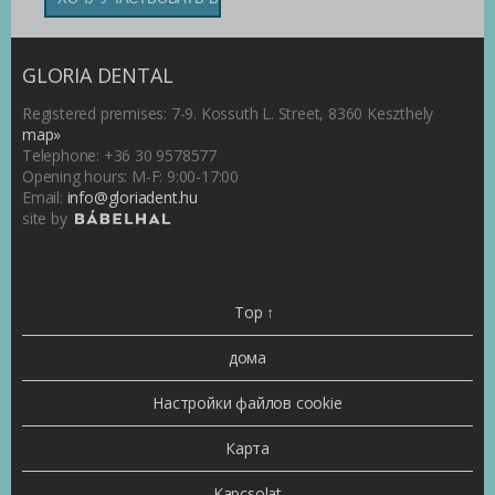
GLORIA DENTAL
Registered premises: 7-9. Kossuth L. Street, 8360 Keszthely
map»
Telephone: +36 30 9578577
Opening hours: M-F: 9:00-17:00
Email:
info@gloriadent.hu
site by
Top ↑
дома
Настройки файлов cookie
Карта
Kapcsolat