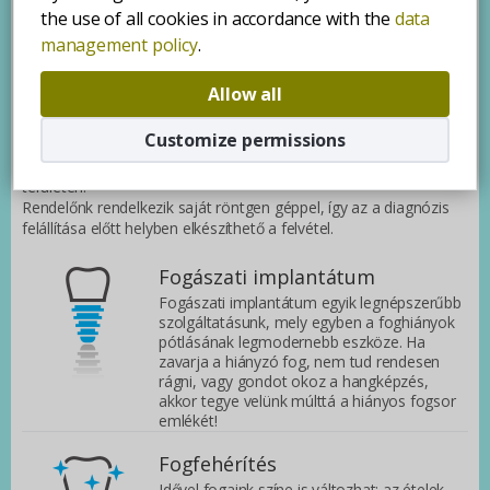
Fogászatunk teljes körű szolgáltatásaink listájáért kérjük
vegye
the use of all cookies in accordance with the
data
fel velünk a kapcsolatot
!
management policy
.
A sikeres kezelések egyik legfontosabb alapfeltétele az, hogy a
kezelőorvos egyértelmű képet kapjon a kezelendő fogak pontos
Allow all
állapotáról.
A precíz diagnózis különösen fontos az implantátumok
Customize permissions
beültetése, a csontpótló beavatkozások végzése, az egyes
fogágybetegségek kezelése és a szájsebészeti beavatkozások
területén.
Rendelőnk rendelkezik saját röntgen géppel, így az a diagnózis
felállítása előtt helyben elkészíthető a felvétel.
Fogászati implantátum
Fogászati implantátum egyik legnépszerűbb
szolgáltatásunk, mely egyben a foghiányok
pótlásának legmodernebb eszköze. Ha
zavarja a hiányzó fog, nem tud rendesen
rágni, vagy gondot okoz a hangképzés,
akkor tegye velünk múlttá a hiányos fogsor
emlékét!
Fogfehérítés
Idővel fogaink színe is változhat: az ételek,