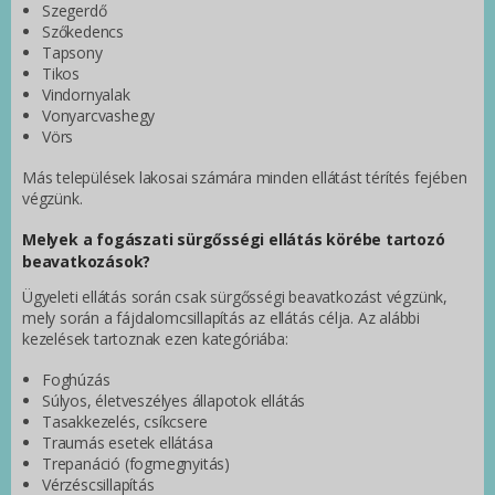
Szegerdő
Szőkedencs
Tapsony
Tikos
Vindornyalak
Vonyarcvashegy
Vörs
Más települések lakosai számára minden ellátást térítés fejében
végzünk.
Melyek a fogászati sürgősségi ellátás körébe tartozó
beavatkozások?
Ügyeleti ellátás során csak sürgősségi beavatkozást végzünk,
mely során a fájdalomcsillapítás az ellátás célja. Az alábbi
kezelések tartoznak ezen kategóriába:
Foghúzás
Súlyos, életveszélyes állapotok ellátás
Tasakkezelés, csíkcsere
Traumás esetek ellátása
Trepanáció (fogmegnyitás)
Vérzéscsillapítás