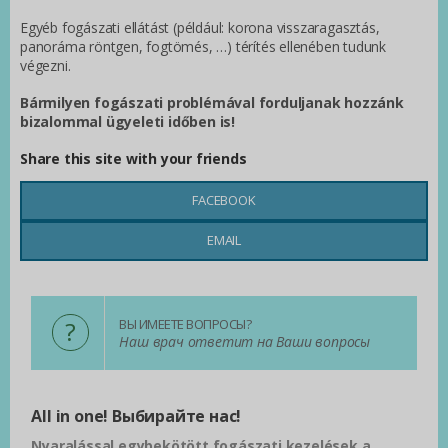
Egyéb fogászati ellátást (például: korona visszaragasztás,
panoráma röntgen, fogtömés, …) térítés ellenében tudunk
végezni.
Bármilyen fogászati problémával forduljanak hozzánk
bizalommal ügyeleti időben is!
Share this site with your friends
FACEBOOK
EMAIL
?
ВЫ ИМЕЕТЕ ВОПРОСЫ?
Наш врач ответит на Ваши вопросы
All in one! Выбирайте нас!
Nyaralással egybekötött fogászati kezelések a