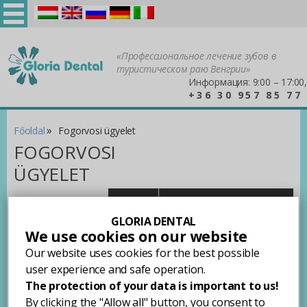
Magyar
English
Русский
Deutsch
Italiano
«Профессиональное лечение зубов в
туристическом раю Венгрии»
Информация: 9:00 – 17:00,
+36 30 957 85 77
»
Főoldal
Fogorvosi ügyelet
FOGORVOSI
ÜGYELET
!
ПОПРОСИТЬ ПРЕДЛОЖЕНИЕ
Вы получите быстрый и
GLORIA DENTAL
точный ответ!
We use cookies on our website
Our website uses cookies for the best possible
Gloria Dentál keretein belül szerződéses sürgősségi ügyeleti
ellátás működik.
user experience and safe operation.
The protection of your data is important to us!
Ügyelet címe:
By clicking the "Allow all" button, you consent to