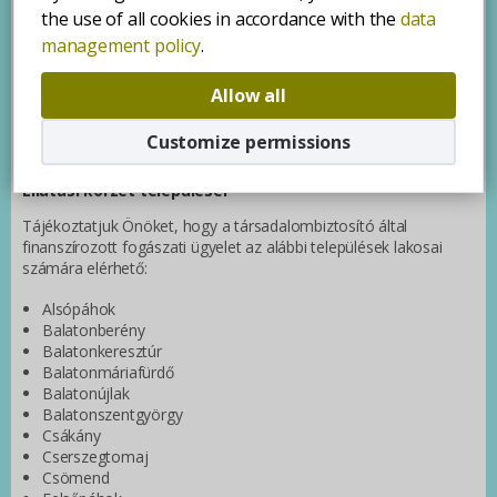
8360 Keszthely, Kossuth Lajos utca 7-9.
the use of all cookies in accordance with the
data
Telefonszáma: 06 30 9578577
management policy
.
Ügyeleti nyitvatartási:
Allow all
szombat, vasárnap és ünnepnapokon: 9.00-13.00 ( 13.00 óra
után a megadott telefonszámon az ügyelet elérhető sürgős
Customize permissions
esetben)
Ellátási körzet települései
Tájékoztatjuk Önöket, hogy a társadalombiztosító által
finanszírozott fogászati ügyelet az alábbi települések lakosai
számára elérhető:
Alsópáhok
Balatonberény
Balatonkeresztúr
Balatonmáriafürdő
Balatonújlak
Balatonszentgyörgy
Csákány
Cserszegtomaj
Csömend