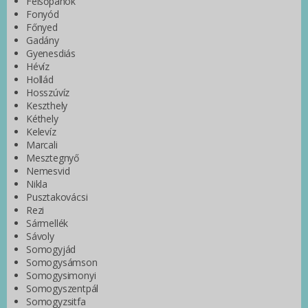
Felsőpáhok
Fonyód
Főnyed
Gadány
Gyenesdiás
Hévíz
Hollád
Hosszúvíz
Keszthely
Kéthely
Kelevíz
Marcali
Mesztegnyő
Nemesvid
Nikla
Pusztakovácsi
Rezi
Sármellék
Sávoly
Somogyjád
Somogysámson
Somogysimonyi
Somogyszentpál
Somogyzsitfa