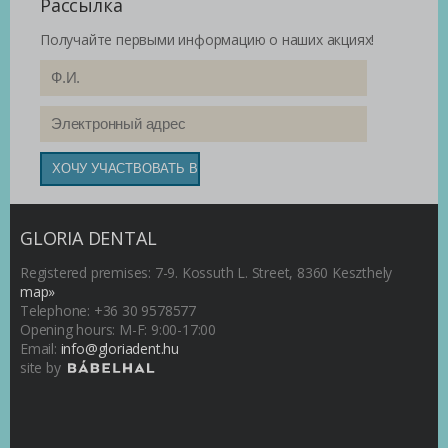
Рассылка
Получайте первыми информацию о наших акциях!
GLORIA DENTAL
Registered premises: 7-9. Kossuth L. Street, 8360 Keszthely
map»
Telephone: +36 30 9578577
Opening hours: M-F: 9:00-17:00
Email:
info@gloriadent.hu
site by