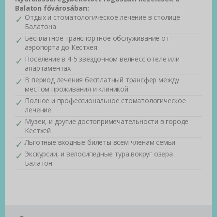
Balaton fővárosában:
Отдых и стоматологическое лечение в столице
Балатона
Бесплатное транспортное обслуживание от
аэропорта до Кестхея
Поселение в 4-5 звёздочном велнесс отеле или
апартаментах
В период лечения бесплатный трансфер между
местом проживания и клиникой
Полное и профессиональное стоматологическое
лечение
Музеи, и другие достопримечательности в городе
Кестхей
Льготные входные билеты всем членам семьи
Экскурсии, и велосипедные тура вокруг озера
Балатон