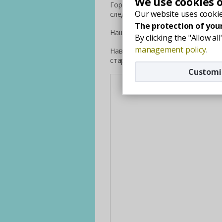
We use cookies 
Город Кестхей доступен с автоб
Our website uses cookie
следующих городов: Заграб, Вена
The protection of your
Наш адрес: Венгрия, 8360 Кестхей,
By clicking the "Allow a
management policy
.
Навигационный план: на нижней к
стартовый адрес, потом сделайте
Customi