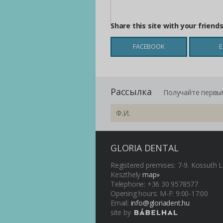
Share this site with your friend
FACEBOOK
E
Рассылка
Получайте первы
GLORIA DENTAL
Registered premises: 7-9. Kossuth L
Keszthely
map»
Telephone: +36 30 9578577
Opening hours: M-F: 9:00-17:00
Email:
info@gloriadent.hu
site by