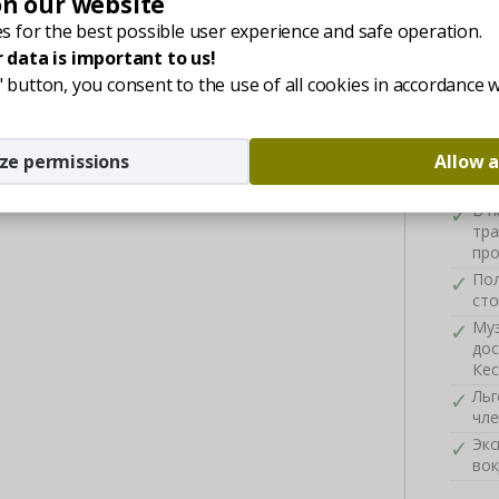
on our website
Nyara
ана М7, или нашим трансфером от аэропортов
kezel
s for the best possible user experience and safe operation.
, Грац и Будапешт.
Отд
 data is important to us!
леч
 ул. Л. Кошут 7-9.
ll" button, you consent to the use of all cookies in accordance 
Бес
арте сделайте клик, и там в ссылке укажите
обс
 еще один клик, где запишите цель
Кес
ze permissions
Allow a
Пос
оте
В п
тра
про
Пол
сто
Муз
дос
Кес
Льг
чле
Экс
вок