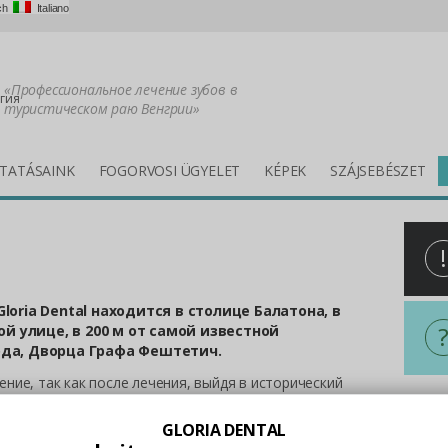
ch
Italiano
«Профессиональное лечение зубов в
гия
туристическом раю Венгрии»
TATÁSAINK
FOGORVOSI ÜGYELET
KÉPEK
SZÁJSEBÉSZET
!
oria Dental находится в столице Балатона, в
ой улице, в 200 м от самой известной
да, Дворца Графа Фештетич.
ие, так как после лечения, выйдя в исторический
тями города, который предлагает множество
All i
GLORIA DENTAL