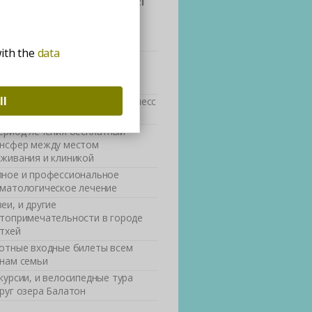
lással egybekötött fogászati
ések a Balaton fővárosában:
ых и стоматологическое
ение в столице Балатона
with the
data
платное транспортное
луживание от аэропорта до
тхея
ll
еление в 4-5 звёздочном велнесс
ле или апартаментах
ериод лечения бесплатный
нсфер между местом
живания и клиникой
ное и профессиональное
матологическое лечение
еи, и другие
топримечательности в городе
тхей
отные входные билеты всем
нам семьи
курсии, и велосипедные тура
руг озера Балатон