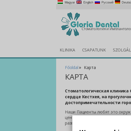
Magyar
English
Русский
Deuts
Стоматология и Имплантоло
KLINIKA
CSAPATUNK
SZOLGÁL
»
Főoldal
Карта
КАРТА
Стоматологическая клиника Gl
сердце Кестхея, на прогулочн
достопримечательности горо
Наши Пациенты любят это окружен
центр, Пациенты становятся Гос
развлечений.