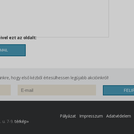
vel ezt az oldalt:
MAIL
lünkre, hogy első kézből értesülhessen legújabb akcióinkról!
Pályázat
Impresszum
Adatvédelem
 u. 7-9.
térkép»