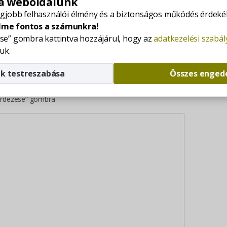
 a weboldalunk
atásunkkal Zágráb, Bécs, Graz, Budapest és Sármellék
egjobb felhasználói élmény és a biztonságos működés érdekéb
osba szállítani.
lme fontos a számunkra!
. 7-9.
se” gombra kattintva hozzájárul, hogy az
adatkezelési szabá
uk.
ölőre, majd a buborékban lévő “útvonaltervezés” feliratú
k testreszabása
Összes enged
zőbe adja meg címét (a kiindulási címet)
kérdezése” gombra