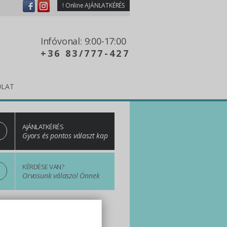
!
Online AJÁNLATKÉRÉS
Infóvonal: 9:00-17:00
+36 83/777-427
OLAT
AJÁNLATKÉRÉS
Gyors és pontos választ kap
?
KÉRDÉSE VAN?
Orvosunk válaszol Önnek
n One! Válasszon minket!