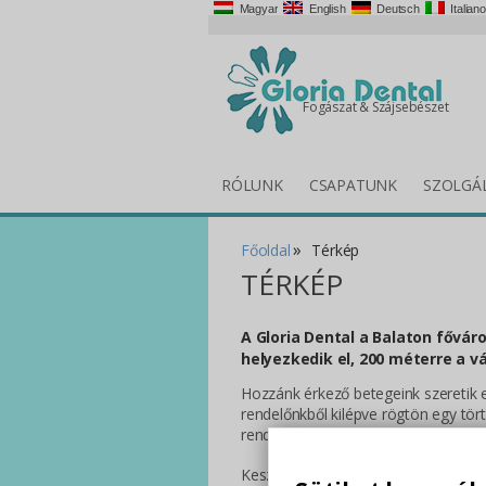
Magyar
English
Deutsch
Italiano
Fogászat & Szájsebészet
RÓLUNK
CSAPATUNK
SZOLGÁ
»
Főoldal
Térkép
TÉRKÉP
A Gloria Dental a Balaton fővár
helyezkedik el, 200 méterre a vá
Hozzánk érkező betegeink szeretik e
rendelőnkből kilépve rögtön egy tör
rendkívül sok kikapcsolódási lehető
Keszthely az M7-es autópálya segíts