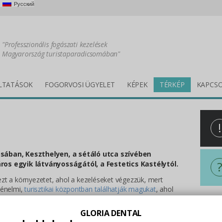
Русский
"Professzionális fogászati kezelések
Magyarország turistaparadicsomában"
LTATÁSOK
FOGORVOSI ÜGYELET
KÉPEK
TÉRKÉP
KAPCS
!
osában, Keszthelyen, a sétáló utca szívében
ros egyik látványosságától, a Festetics Kastélytól.
zt a környezetet, ahol a kezeléseket végezzük, mert
ténelmi,
turisztikai központban találhatják magukat
, ahol
ség van.
All i
GLORIA DENTAL
égével, repülővel a Sármelléki Repülőtér révén könnyen