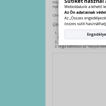
Sütiket használ
megközelíthető. Transzfer szolgált
Weboldalunk a lehető l
repteréről tudjuk pácienseinket a vár
Az Ön adatainak véde
Címünk: 8360 Keszthely, Kossuth L. u
Az „Összes engedélyezé
összes sütit használhatj
Útvonaltervezés menete
A lenti térképen kattintson a jel
Engedélye
linkre
A térkép alatt megjelenő “A” me
Végül kattintson az “Irányok le