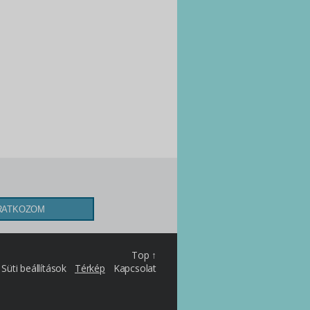
Top ↑
Süti beállítások
Térkép
Kapcsolat