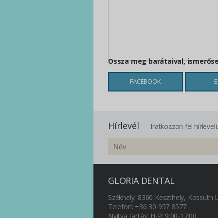
Ossza meg barátaival, ismerősei
FACEBOOK
E
Hírlevél
Iratkozzon fel hírleve
GLORIA DENTAL
Székhely: 8360 Keszthely, Kossuth L.
Telefon: +36 30 957 8577
Nyitva tartás: H-P: 9:00-17:00