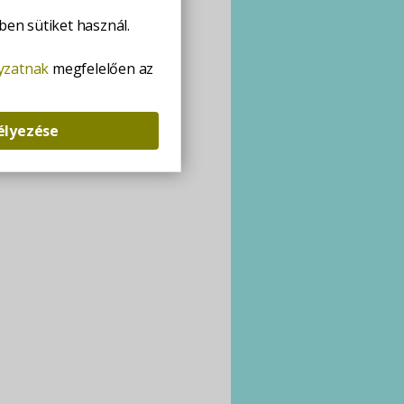
en sütiket használ.
lyzatnak
megfelelően az
élyezése