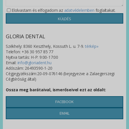
Elolvastam és elfogadom az
adatvédelemben
foglaltakat.
GLORIA DENTAL
Székhely: 8360 Keszthely, Kossuth L. u. 7-9.
térkép»
Telefon: +36 30 957 85 77
Nyitva tartás: H-P: 9:00-17:00
Email:
info@gloriadent.hu
Adószám: 26493590-1-20
Cégjegyzékszám:20-09-076146 (bejegyezve a Zalaegerszegi
Cégbíróság által)
Ossza meg barátaival, ismerőseivel ezt az oldalt:
FACEBOOK
EMAIL