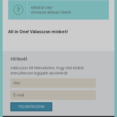
?
KÉRDÉSE VAN?
Orvosunk válaszol Önnek
All in One! Válasszon minket!
Hírlevél
Iratkozzon fel hírlevelünkre, hogy első kézből
értesülhessen legújabb akcióinkról!