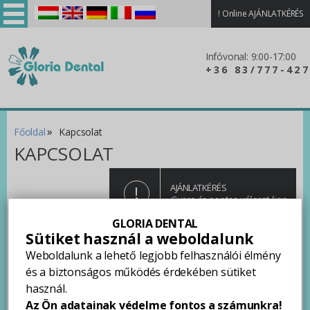
!
Online AJÁNLATKÉRÉS
Magyar
English
Deutsch
Italiano
Русский
Infóvonal: 9:00-17:00
+36 83/777-427
»
Főoldal
Kapcsolat
KAPCSOLAT
!
AJÁNLATKÉRÉS
Gyors és pontos választ kap
GLORIA DENTAL
Kérdése merült fel a szolgáltatásainkkal kapcsolatban?
Sütiket használ a weboldalunk
Lenti űrlap segítségével küldjön üzenetet részünkre, és
Weboldalunk a lehető legjobb felhasználói élmény
rövidesen felvesszük Önnel a kapcsolatot.
és a biztonságos működés érdekében sütiket
használ.
Az Ön adatainak védelme fontos a számunkra!