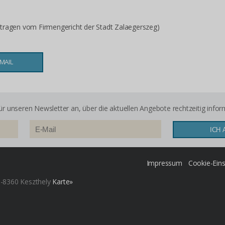
tragen vom Firmengericht der Stadt Zalaegerszeg)
s
MAIL
ür unseren Newsletter an, über die aktuellen Angebote rechtzeitig infor
Impressum
Cookie-Eins
 H-8360 Keszthely
Karte»