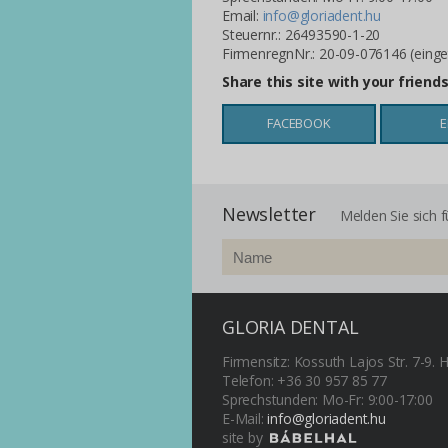
Email:
info@gloriadent.hu
Steuernr.: 26493590-1-20
FirmenregnNr.: 20-09-076146 (einge
Share this site with your friend
FACEBOOK
E
Newsletter
Melden Sie sich f
GLORIA DENTAL
Firmensitz: Kossuth Lajos Str. 7-9.
Telefon: +36 30 957 85 77
Sprechstunden: Mo-Fr: 9:00-17:00
E-Mail:
info@gloriadent.hu
site by