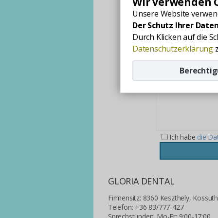
Wir verwenden C
Unsere Website verwend
E-Mail
Der Schutz Ihrer Daten
Telefon
Durch Klicken auf die S
Nachricht
Datenschutzerklärung
z
Berechti
Ich habe
die Da
GLORIA DENTAL
Firmensitz: 8360 Keszthely, Kossuth 
Telefon: +36 83/777-427
Sprechstunden: Mo-Fr: 9:00-17:00