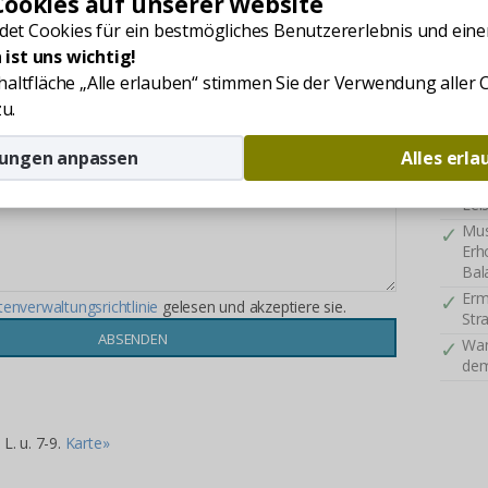
ookies auf unserer Website
Zahnb
vom B
et Cookies für ein bestmögliches Benutzererlebnis und einen
Kos
 ist uns wichtig!
Flu
chaltfläche „Alle erlauben“ stimmen Sie der Verwendung aller
Unt
u.
Ste
Fre
gungen anpassen
Alles erl
Unt
Umf
Lei
Mus
Erh
Bal
Erm
tenverwaltungsrichtlinie
gelesen und akzeptiere sie.
Str
Wan
dem
L. u. 7-9.
Karte»