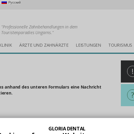
Русский
"Professionelle Zahnbehandlungen in dem
Touristenparadies Ungarns."
KLINIK
ÄRZTE UND ZAHNÄRZTE
LEISTUNGEN
TOURISMUS
!
ns anhand des unteren Formulars eine Nachricht
ieren.
Alles
GLORIA DENTAL
Mit U