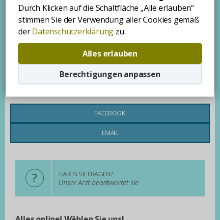
Steuer Nr.: 26493590-1-20
Durch Klicken auf die Schaltfläche „Alle erlauben“
FirmenregnNr.: 20-09-076146 (eingetragen vom Firmengericht
stimmen Sie der Verwendung aller Cookies gemäß
der Stadt Zalaegerszeg)
der
Datenschutzerklärung
zu.
Webseite Hosting
Alles erlauben
Bábelhal Webstudio Kft.
Firmensitz: 8360 Keszthely, Honvéd utca 17/2
Berechtigungen anpassen
E-Mail: info@babelhal.hu
Share this site with your friends
FACEBOOK
EMAIL
?
HABEN SIE FRAGEN?
Unser Arzt beantwortet sie
Alles online! Wählen Sie uns!