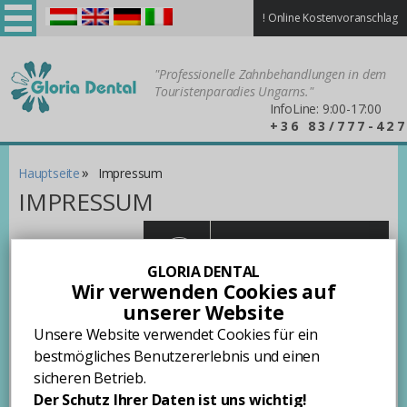
!
Online Kostenvoranschlag
Magyar
English
Deutsch
Italiano
"Professionelle Zahnbehandlungen in dem
Touristenparadies Ungarns."
InfoLine: 9:00-17:00
+36 83/777-427
»
Hauptseite
Impressum
IMPRESSUM
!
KOSTENVORANSCHLAG
Schnelle und genaue
GLORIA DENTAL
Antworten
Wir verwenden Cookies auf
Betreiber der Webseite
unserer Website
Unsere Website verwendet Cookies für ein
Allfordent Kft.
bestmögliches Benutzererlebnis und einen
Firmensitz: 8360 Keszthely, Kossuth L. u. 7-9.
Karte»
Telefon: +36 83/777-427
sicheren Betrieb.
E-Mail:
info@gloriadent.hu
Der Schutz Ihrer Daten ist uns wichtig!