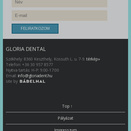
GLORIA DENTAL
Székhely: 8360 Keszthely, Kossuth L. u. 7-9.
térkép»
Telefon: +36 30 957 8577
Nyitva tartás: H-P: 9:00-17:00
Email:
info@gloriadent.hu
site by
Top ↑
Pályázat
Impresszum