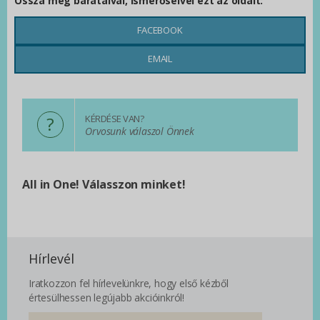
Ossza meg barátaival, ismerőseivel ezt az oldalt:
FACEBOOK
EMAIL
?
KÉRDÉSE VAN?
Orvosunk válaszol Önnek
All in One! Válasszon minket!
Hírlevél
Iratkozzon fel hírlevelünkre, hogy első kézből
értesülhessen legújabb akcióinkról!