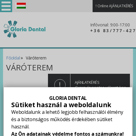
!
Online AJÁNLATKÉRÉS
Magyar
Infóvonal: 9:00-17:00
+36 83/777-427
»
Főoldal
Váróterem
VÁRÓTEREM
!
AJÁNLATKÉRÉS
Gyors és pontos választ kap
GLORIA DENTAL
Sütiket használ a weboldalunk
Weboldalunk a lehető legjobb felhasználói élmény
és a biztonságos működés érdekében sütiket
használ.
Az Ön adatainak védelme fontos a számunkra!