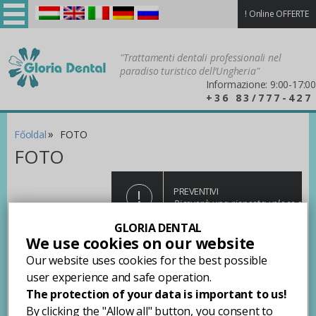
!
Online OFFERTE
Magyar
English
Italiano
Deutsch
Русский
"Trattamenti dentali professionali nel
paradiso turistico dell‘Ungheria"
Informazione: 9:00-17:00
+36 83/777-427
»
Főoldal
FOTO
FOTO
!
PREVENTIVI
Riceverà una risposta veloce e
precisa!
GLORIA DENTAL
Cliccare sull’immagine per ingrandire le foto!
We use cookies on our website
Our website uses cookies for the best possible
Sala d’attesa
user experience and safe operation.
The protection of your data is important to us!
By clicking the "Allow all" button, you consent to