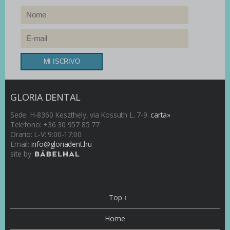
GLORIA DENTAL
Sede: H-8360 Keszthely, via Kossuth L. 7-9.
carta»
Telefono: +36 30 957 85 77
Orario: L-V: 9:00-17:00
Email:
info@gloriadent.hu
site by
Top ↑
Home