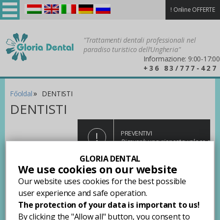
!
Online OFFERTE
Magyar
English
Italiano
Deutsch
Русский
"Trattamenti dentali professionali nel
paradiso turistico dell‘Ungheria"
Informazione: 9:00-17:00
+36 83/777-427
»
Főoldal
DENTISTI
DENTISTI
!
PREVENTIVI
Riceverà una risposta veloce e
precisa!
GLORIA DENTAL
Vi presentiamo il ns. team di personale medico!
We use cookies on our website
Our website uses cookies for the best possible
Dott. Richárd Somogyi
user experience and safe operation.
no images were found
The protection of your data is important to us!
By clicking the "Allow all" button, you consent to