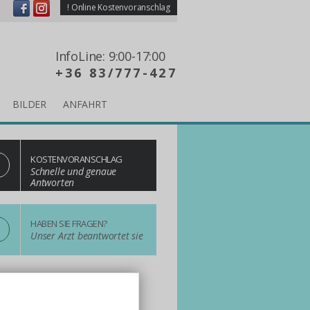
!
Online Kostenvoranschlag
InfoLine: 9:00-17:00
+36 83/777-427
BILDER
ANFAHRT
KOSTENVORANSCHLAG
Schnelle und genaue
Antworten
?
HABEN SIE FRAGEN?
Unser Arzt beantwortet sie
 online! Wählen Sie uns!
rlaub verbundene