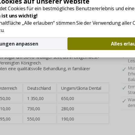
ookies auf unserer Website
behandelt.
Zahnb
et Cookies für ein bestmögliches Benutzererlebnis und einen
vom B
ental?
 ist uns wichtig!
Kos
Flu
chaltfläche „Alle erlauben“ stimmen Sie der Verwendung aller
 der wichtigste davon ist unser Zahnarzt Team von
on unseren erfahrenen Fachärzten betreut, die ihre
Unt
u.
 und Verantwortung verrichten, unter Rücksicht der
Ste
Fre
gungen anpassen
Alles erl
Unt
al sind die günstigen Preise. Die zahnärztlichen
Umf
 sogar um 50-70 % billiger sein, als in einigen west-
Lei
ereinigten Königreich.
Mus
ten eine qualitätsvolle Behandlung, in familiärer
Erh
Bal
Erm
sterreich
Deutschland
Ungarn/Gloria Dental
Str
50,00
1 350,00
650,00
Wan
dem
10,00
730,00
280,00
95,00
550,00
190,00