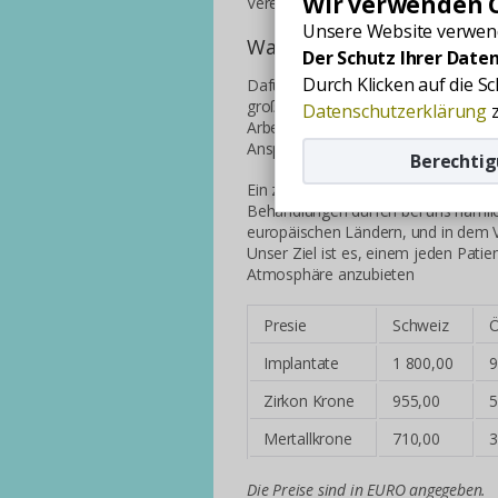
Wir verwenden C
Vereinigten Königreich und Belgien 
Unsere Website verwend
Warum wählen Sie Gloria D
Der Schutz Ihrer Daten
Durch Klicken auf die S
Dafür gibt es auch mehrere Gründe,
großer Fachkompetenz. Sie werden v
Datenschutzerklärung
z
Arbeit mit hoher Sachverständigkeit
Ansprüche der Patienten.
Berechti
Ein zweites Argument für Gloria Dent
Behandlungen dürfen bei uns nämlich
europäischen Ländern, und in dem V
Unser Ziel ist es, einem jeden Patien
Atmosphäre anzubieten
Presie
Schweiz
Ö
Implantate
1 800,00
9
Zirkon Krone
955,00
5
Mertallkrone
710,00
3
Die Preise sind in EURO angegeben.