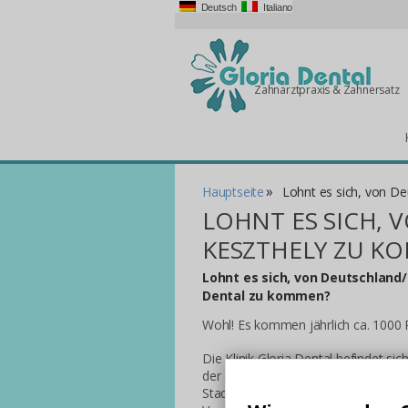
Deutsch
Italiano
Zahnarztpraxis & Zahnersatz
»
Hauptseite
Lohnt es sich, von D
LOHNT ES SICH,
KESZTHELY ZU K
Lohnt es sich, von Deutschland
Dental zu kommen?
Wohl! Es kommen jährlich ca. 1000 
Die Klinik Gloria Dental befindet si
der Fußgängerzone, 200 m von dem S
Stadt. In unserer Klinik werden zahl