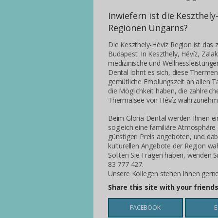
Inwiefern ist die Keszthely
Regionen Ungarns?
Die Keszthely-Hévíz Region ist das 
Budapest. In Keszthely, Hévíz, Zala
medizinische und Wellnessleistung
Dental lohnt es sich, diese Thermen
gemütliche Erholungszeit an allen T
die Möglichkeit haben, die zahlreic
Thermalsee von Hévíz wahrzunehm
Beim Gloria Dental werden Ihnen e
sogleich eine familiäre Atmosphäre
günstigen Preis angeboten, und dabe
kulturellen Angebote der Region wa
Sollten Sie Fragen haben, wenden S
83 777 427.
Unsere Kollegen stehen Ihnen gerne
Share this site with your friend
FACEBOOK
E