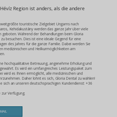
-Hévíz Region ist anders, als die andere
zweitgrößte touristische Zielgebiet Ungarns nach
karos, Kehidakustány werden das ganze Jahr über viele
en geboten. Während der Behandlungen beim Gloria
 zu besuchen. Dies ist eine ideale Gegend für eine
agen des Jahres für die ganze Familie. Dabei werden Sie
hen medizinischen und Heilkurmöglichkeiten am
en.
ine hochqualitative Betreuung, angenehme Erholung und
 gewährt. Es wird ein umfangreiches Leistungspaket zum
i wird es Ihnen ermöglicht, alle medizinischen und
hrzunehmen. Daher lohnt es sich, Gloria Dental zu wählen!
ie sich an unseren deutschsprachigen Kundendienst: +36
 zur Verfügung.
s
MAIL