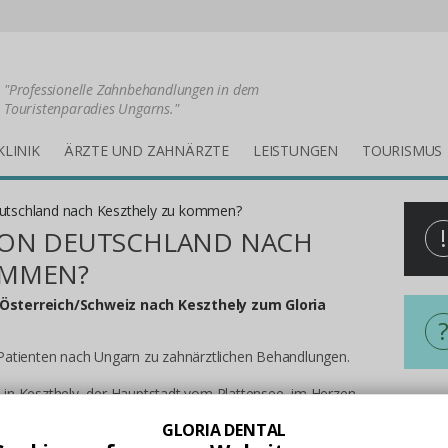
"Professionelle Zahnbehandlungen in dem
Touristenparadies Ungarns."
KLINIK
ÄRZTE UND ZAHNÄRZTE
LEISTUNGEN
TOURISMUS
eutschland nach Keszthely zu kommen?
!
 VON DEUTSCHLAND NACH
OMMEN?
/Österreich/Schweiz nach Keszthely zum Gloria
Patienten nach Ungarn zu zahnärztlichen Behandlungen.
ch in Keszthely, der Hauptstadt vom Plattensee, im Herzen
chloss Festetics, einer der Sehenswürdigkeiten der
Alles
GLORIA DENTAL
reiche Patienten aus Italien, der Schweiz, Österreich, dem
Mit U